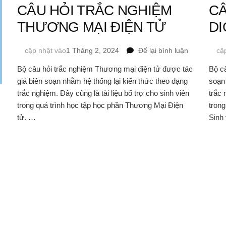
CÂU HỎI TRẮC NGHIỆM
CÂ
THƯƠNG MẠI ĐIỆN TỬ
DI
tại
cập nhật vào
1 Tháng 2, 2024
Để lại bình luận
cậ
CÂU
Bộ câu hỏi trắc nghiệm Thương mại điện tử được tác
Bộ câ
HỎI
giả biên soạn nhằm hệ thống lại kiến thức theo dạng
soạn 
TRẮC
NGHIỆM
trắc nghiệm. Đây cũng là tài liệu bổ trợ cho sinh viên
trắc 
THƯƠNG
trong quá trình học tập học phần Thương Mại Điện
trong
MẠI
tử. …
Sinh 
ĐIỆN
TỬ
tại
ĐỀ
TÀI
THUYẾT
TRÌNH
SEARCH