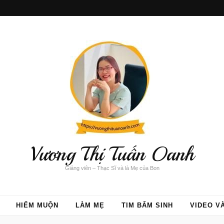
Vương Thị Tuấn Oanh
Giảng viên – Thạc Sĩ và là Mẹ của Bon
HIẾM MUỘN
LÀM MẸ
TIM BẨM SINH
VIDEO V