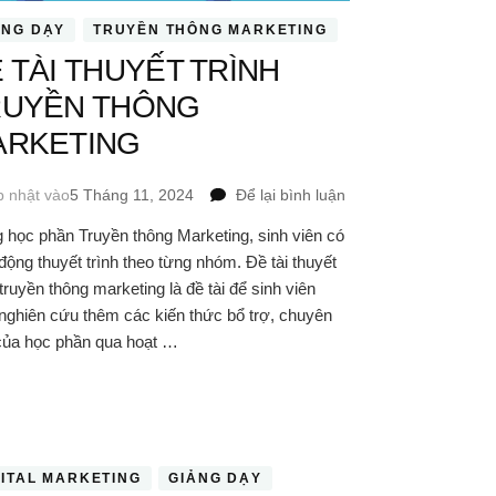
ẢNG DẠY
TRUYỀN THÔNG MARKETING
 TÀI THUYẾT TRÌNH
RUYỀN THÔNG
ARKETING
tại
p nhật vào
5 Tháng 11, 2024
Để lại bình luận
ĐỀ
 học phần Truyền thông Marketing, sinh viên có
TÀI
động thuyết trình theo từng nhóm. Đề tài thuyết
THUYẾT
TRÌNH
 truyền thông marketing là đề tài để sinh viên
TRUYỀN
 nghiên cứu thêm các kiến thức bổ trợ, chuyên
THÔNG
của học phần qua hoạt …
MARKETING
GITAL MARKETING
GIẢNG DẠY