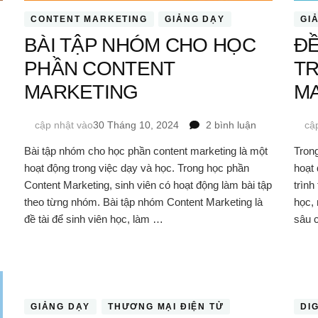
CONTENT MARKETING
GIẢNG DẠY
GI
BÀI TẬP NHÓM CHO HỌC
ĐỀ
PHẦN CONTENT
T
MARKETING
M
tại
n
CÂU
ở
cập nhật vào
30 Tháng 10, 2024
2 bình luận
cậ
HỎI
BÀI
TRẮC
Bài tập nhóm cho học phần content marketing là một
Trong
TẬP
NGHIỆM
hoạt động trong việc dạy và học. Trong học phần
hoạt 
NHÓM
CONTENT
CHO
Content Marketing, sinh viên có hoạt động làm bài tập
trình
MARKETING
HỌC
theo từng nhóm. Bài tập nhóm Content Marketing là
học,
PHẦN
đề tài để sinh viên học, làm …
sâu 
CONTENT
MARKETING
GIẢNG DẠY
THƯƠNG MẠI ĐIỆN TỬ
DI