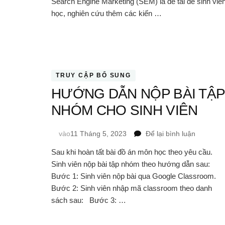
Search Engine Marketing (SEM) là đề tài để sinh viê
học, nghiên cứu thêm các kiến …
TRUY CẬP BỔ SUNG
HƯỚNG DẪN NỘP BÀI TẬP
NHÓM CHO SINH VIÊN
tại
vào
11 Tháng 5, 2023
Để lại bình luận
HƯỚNG
Sau khi hoàn tất bài đồ án môn học theo yêu cầu.
DẪN
Sinh viên nộp bài tập nhóm theo hướng dẫn sau:
NỘP
BÀI
Bước 1: Sinh viên nộp bài qua Google Classroom.
TẬP
Bước 2: Sinh viên nhập mã classroom theo danh
NHÓM
sách sau: Bước 3: …
CHO
SINH