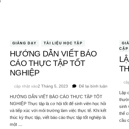
n
ENGINE
MARKETING
(SEM)
GIẢNG DẠY
TÀI LIỆU HỌC TẬP
GI
CẬP
HƯỚNG DẪN VIẾT BÁO
L
CÁO THỰC TẬP TỐT
TH
NGHIỆP
cậ
tại
cập nhật vào
2 Tháng 5, 2023
Để lại bình luận
HƯỚNG
Lập d
HƯỚNG DẪN VIẾT BÁO CÁO THỰC TẬP TỐT
DẪN
thườ
NGHIỆP Thực tập là cơ hội tốt để sinh viên học hỏi
VIẾT
sinh 
BÁO
và tiếp xúc với môi trường làm việc thực tế. Khi kết
thể c
CÁO
thúc kỳ thực tập, viết báo cáo thực tập tốt nghiệp là
cầu 
THỰC
một …
TẬP