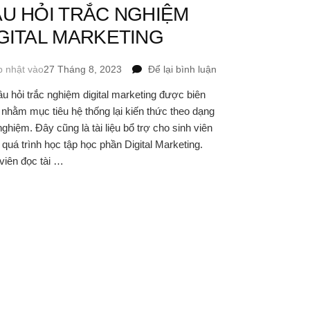
U HỎI TRẮC NGHIỆM
GITAL MARKETING
tại
p nhật vào
27 Tháng 8, 2023
Để lại bình luận
CÂU
u hỏi trắc nghiệm digital marketing được biên
HỎI
nhằm mục tiêu hệ thống lại kiến thức theo dạng
TRẮC
NGHIỆM
nghiệm. Đây cũng là tài liệu bổ trợ cho sinh viên
DIGITAL
 quá trình học tập học phần Digital Marketing.
MARKETING
viên đọc tài …