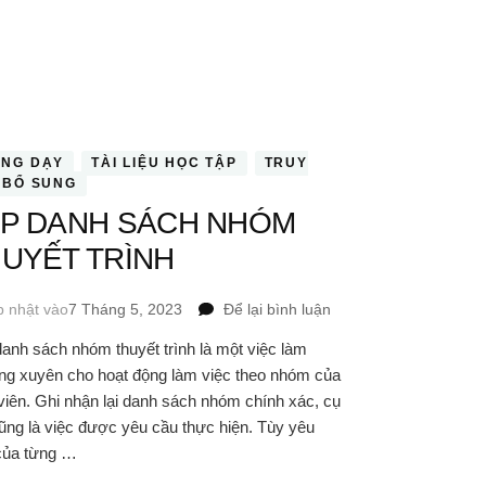
ẢNG DẠY
TÀI LIỆU HỌC TẬP
TRUY
 BỔ SUNG
ẬP DANH SÁCH NHÓM
UYẾT TRÌNH
tại
p nhật vào
7 Tháng 5, 2023
Để lại bình luận
LẬP
anh sách nhóm thuyết trình là một việc làm
DANH
ng xuyên cho hoạt động làm việc theo nhóm của
SÁCH
NHÓM
viên. Ghi nhận lại danh sách nhóm chính xác, cụ
THUYẾT
ũng là việc được yêu cầu thực hiện. Tùy yêu
TRÌNH
của từng …