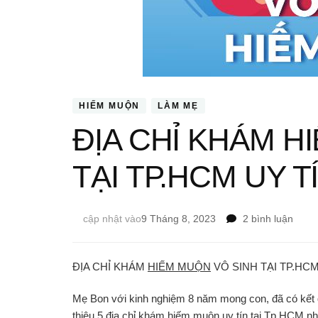
HIẾM MUỘN
LÀM MẸ
ĐỊA CHỈ KHÁM H
TẠI TP.HCM UY T
ở
cập nhật vào
9 Tháng 8, 2023
2 bình luận
ĐỊA
CHỈ
KHÁ
ĐỊA CHỈ KHÁM
HIẾM MUỘN
VÔ SINH TẠI TP.HCM
HIẾM
MUỘ
Mẹ Bon với kinh nghiệm 8 năm mong con, đã có kết quả
VÔ
thiệu 5 địa chỉ khám hiếm muộn uy tín tại Tp.HCM n