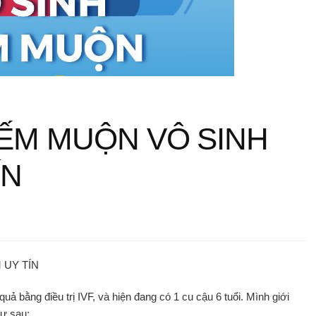
IẾM MUỘN VÔ SINH
ÍN
M
 UY TÍN
N
 bằng điều trị IVF, và hiện đang có 1 cu cậu 6 tuổi. Mình giới
hư sau: