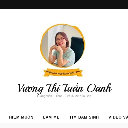
Vương Thị Tuấn Oanh
Giảng viên – Thạc Sĩ và là Mẹ của Bon
HIẾM MUỘN
LÀM MẸ
TIM BẨM SINH
VIDEO V