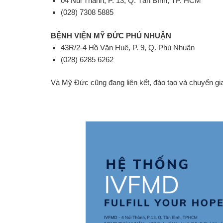
04 Núi Thành, P. 13, Q. Tân Bình, TP. HCM
(028) 7308 5885
BỆNH VIỆN MỸ ĐỨC PHÚ NHUẬN
43R/2-4 Hồ Văn Huê, P. 9, Q. Phú Nhuận
(028) 6285 6262
Và Mỹ Đức cũng đang liên kết, đào tạo và chuyển gia