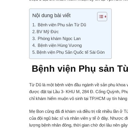
SINH
TẠI
TP.H
Nội dung bài viết
UY
Bệnh viện Phụ sản Từ Dũ
TÍN
BV Mỹ Đức
Phòng khám Ngọc Lan
Bệnh viện Hùng Vương
Bệnh viện Phụ Sản Quốc tế Sài Gòn
Bệnh viện Phụ sản T
Từ Dũ là một bệnh viện đầu ngành về sản phụ khoa
được đặt tại Lầu 3- KHU M, 284 Đ. Cống Quỳnh, Ph
chỉ khám hiếm muộn vô sinh tại TP.HCM uy tín hàng
Mẹ Bon cũng đã đi khám và điều trị rất nhiều lần ở 
của đội ngũ bác sĩ và nhân viên y tế ở đây. Nhược đi
lượng bệnh nhân đông, thời gian chờ đợi lâu nên gây r