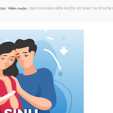
chủ
/
Hiếm muộn
/
ĐỊA CHỈ KHÁM HIẾM MUỘN VÔ SINH TẠI TP.HCM 